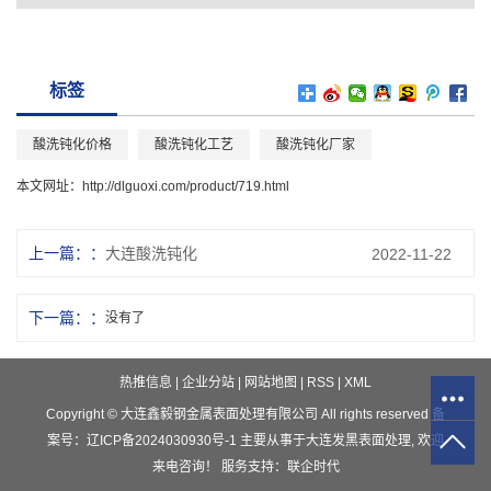
标签
酸洗钝化价格
酸洗钝化工艺
酸洗钝化厂家
本文网址：
http://dlguoxi.com/product/719.html
上一篇：
大连酸洗钝化
2022-11-22
下一篇：
没有了
热推信息
|
企业分站
|
网站地图
|
RSS
|
XML
Copyright © 大连鑫毅钢金属表面处理有限公司 All rights reserved 备
案号：
辽ICP备2024030930号-1
主要从事于
大连发黑表面处理
, 欢迎
来电咨询！
服务支持：
联企时代