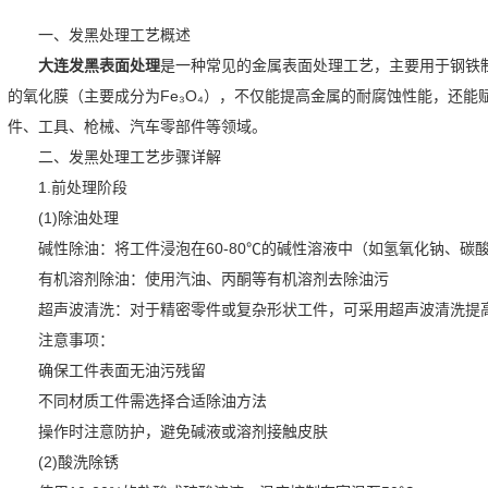
一、发黑处理工艺概述
大连发黑表面处理
是一种常见的金属表面处理工艺，主要用于钢铁
的氧化膜（主要成分为Fe₃O₄），不仅能提高金属的耐腐蚀性能，还
件、工具、枪械、汽车零部件等领域。
二、发黑处理工艺步骤详解
1.前处理阶段
(1)除油处理
碱性除油：将工件浸泡在60-80℃的碱性溶液中（如氢氧化钠、碳酸
有机溶剂除油：使用汽油、丙酮等有机溶剂去除油污
超声波清洗：对于精密零件或复杂形状工件，可采用超声波清洗提
注意事项：
确保工件表面无油污残留
不同材质工件需选择合适除油方法
操作时注意防护，避免碱液或溶剂接触皮肤
(2)酸洗除锈