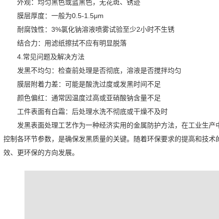
外观：均匀黑色或蓝黑色，无花斑、锈迹
膜层厚度：一般为0.5-1.5μm
耐腐蚀性：3%氯化钠溶液喷雾试验至少2小时不生锈
结合力：用滤纸擦拭不应有明显脱落
4.常见问题及解决方法
发黑不均匀：检查前处理是否彻底，溶液是否搅拌均匀
膜层附着力差：可能是酸洗过度或发黑时间不足
颜色偏红：通常因温度过高或亚硝酸钠含量不足
工件表面有白霜：后处理水洗不彻底或干燥不及时
发黑表面处理工艺作为一种经济实用的金属防护方法，在工业生产
控制各环节参数，是确保发黑质量的关键。随着环保要求的提高和技术
效、更环保的方向发展。