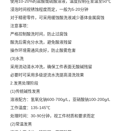
使用10-20%的盐酸或硫酸溶液，温度控制在室温至50℃
浸泡时间视锈蚀程度而定，一般为5-20分钟
对于精密零件，可采用缓蚀酸洗液减少基体金属腐蚀
注意事项：
严格控制酸洗时间，防止过腐蚀
酸洗后需充分水洗，避免酸液残留
操作环境需通风良好，防止酸雾危害
(3)水洗
采用流动清水冲洗，确保工件表面无酸碱残留
必要时可采用多级逆流水洗提高清洗效果
2.发黑处理阶段
(1)传统碱性发黑
溶液配方：氢氧化钠600-700g/L，亚硝酸钠100-200g/L
工作温度：135-145℃
处理时间：30-90分钟，视工件材质和要求而定
(2)常温发黑