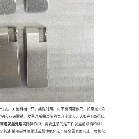
度计1支。3. 塑料桶一只，酸洗时用。4. 不锈钢罐数只，如果是一次
化钠和亚硝酸钠。发黑时所需温度的宽容度较大，大概在135摄氏
常温发黑处理
实际操作中，需要注意的是工件发黑前除锈和除油
蓝”药液 采用碱性氧化法或酸性氧化法：使金属表面形成一层氧化