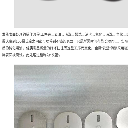
发黑表面处理的操作流程:工件夹→去油→清洗→酸洗→清洗→氧化→清洗→皂化→
摄氏度到155摄氏度之间都可以得到不错的表面，只是所需时间有些长短而已。实
后的钝化浸油。
优质
发黑质量的好坏往往因这些工序而变化。金属“发蓝”药液采用
属表面被腐蚀，此处理过程称为“发蓝”。