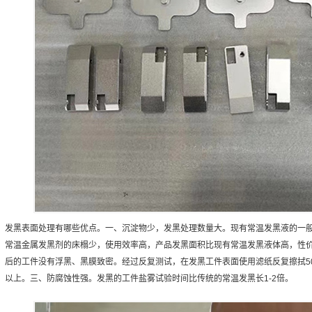
发黑表面处理有哪些优点。一、沉淀物少，发黑处理数量大。现有常温发黑液的一
常温金属发黑剂的床榻少，使用效率高，产品发黑面积比现有常温发黑液体高，性
后的工件没有浮黑、黑膜致密。经过反复测试，在发黑工件表面使用滤纸反复擦拭50
以上。三、防腐蚀性强。发黑的工件盐雾试验时间比传统的常温发黑长1-2倍。